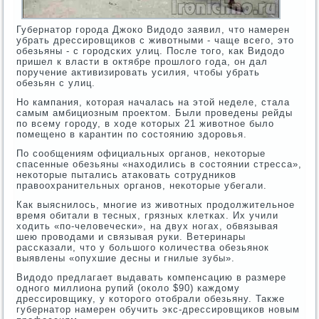
Губернатор города Джоко Видодо заявил, что намерен
убрать дрессировщиков с животными - чаще всего, это
обезьяны - с городских улиц. После того, как Видодо
пришел к власти в октябре прошлого года, он дал
поручение активизировать усилия, чтобы убрать
обезьян с улиц.
Но кампания, которая началась на этой неделе, стала
самым амбициозным проектом. Были проведены рейды
по всему городу, в ходе которых 21 животное было
помещено в карантин по состоянию здоровья.
По сообщениям официальных органов, некоторые
спасенные обезьяны «находились в состоянии стресса»,
некоторые пытались атаковать сотрудников
правоохранительных органов, некоторые убегали.
Как выяснилось, многие из животных продолжительное
время обитали в тесных, грязных клетках. Их учили
ходить «по-человечески», на двух ногах, обвязывая
шею проводами и связывая руки. Ветеринары
рассказали, что у большого количества обезьянок
выявлены «опухшие десны и гнилые зубы».
Видодо предлагает выдавать компенсацию в размере
одного миллиона рупий (около $90) каждому
дрессировщику, у которого отобрали обезьяну. Также
губернатор намерен обучить экс-дрессировщиков новым