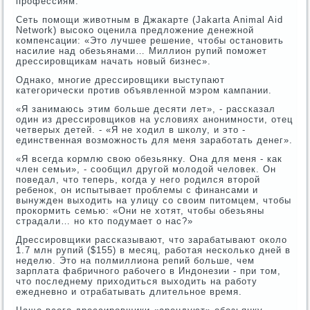
профессиям.
Сеть помощи животным в Джакарте (Jakarta Animal Aid
Network) высоко оценила предложение денежной
компенсации: «Это лучшее решение, чтобы остановить
насилие над обезьянами… Миллион рупий поможет
дрессировщикам начать новый бизнес».
Однако, многие дрессировщики выступают
категорически против объявленной мэром кампании.
«Я занимаюсь этим больше десяти лет», - рассказал
один из дрессировщиков на условиях анонимности, отец
четверых детей. - «Я не ходил в школу, и это -
единственная возможность для меня заработать денег».
«Я всегда кормлю свою обезьянку. Она для меня - как
член семьи», - сообщил другой молодой человек. Он
поведал, что теперь, когда у него родился второй
ребенок, он испытывает проблемы с финансами и
вынужден выходить на улицу со своим питомцем, чтобы
прокормить семью: «Они не хотят, чтобы обезьяны
страдали… но кто подумает о нас?»
Дрессировщики рассказывают, что зарабатывают около
1.7 млн рупий ($155) в месяц, работая несколько дней в
неделю. Это на полмиллиона репий больше, чем
зарплата фабричного рабочего в Индонезии - при том,
что последнему приходиться выходить на работу
ежедневно и отрабатывать длительное время.