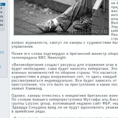
не 
Вс
при
2
жес
9
инт
16
воо
23
Вел
30
Упр
киб
Res
стр
вопрос журналиста, смогут ли хакеры с судимостями бы
управление.
вня
Позже его слова подтвердил и британский министр обо
телепередачи ВВС Newsnight.
«Великобритания создаст ресурсы для отражения атак в 
й
будет необходимо, сама будет наносить кибератаки. Это
военных возможностей по обороне страны. Что касается
судимостями в ряды вооруженных сил, то здесь каждый
рассматриваться индивидуально. Все будет зависеть от 
преступление, что это было за преступление и какие пос
заявил Хаммонд.
Однако, хакеры отнеслись к инициативе британских воен
По словам бывшего киберпреступника Мустафы аль-Басс
группы Lulzsec group, взломавшей недавно сайт ФБР, н
Эдварда Сноудена вряд ли не будут вдохновлять уважа
в армейские ряды.