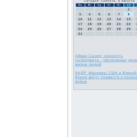
Сегодня: Суббота, 8 Августа
Пн
Вт
Ср
Чт
Пт
Сб
1
3
4
5
6
7
8
10
11
12
13
14
15
17
18
19
20
21
22
24
25
26
27
28
29
31
Айвар Сыэрд: ценность
госбюджета - увеличение уро
жизни людей
КНДР: Маневры США и Южной
Кореи могут привести к полно
войне