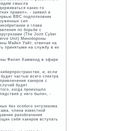
видим смысла
держиваться каких-то
тких правил», - заявил в
ервью ВВС подполковник
руженных сил
икобритании и глава
авления по борьбе с
еругрозами (The Joint Cyber
erve Unit) Минобороны
аны Майкл Уайт, отвечая на
ть принятыми на службу в их
роны Филип Хаммонд в эфире
киберпространстве, и, если
 будет частью всего спектра
 привлечения хакеров с
 случай будет
того, когда произошло
ледствия у него были», -
ных без особого энтузиазма.
ама, члена известной
едавние разоблачения
ющих себя хакеров вступать