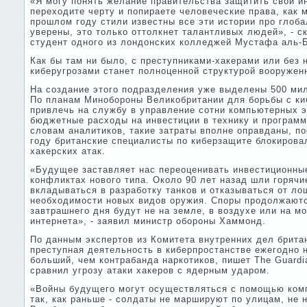
«Я могу понять желание правительства защитить свои ин
переходите черту и попираете человеческие права, как м
прошлом году стили известны все эти истории про гло
уверены, это только оттолкнет талантливых людей», - с
студент одного из лондонских колледжей Мустафа аль-
Как бы там ни было, с преступниками-хакерами или без 
киберугрозами станет полноценной структурой вооружен
На создание этого подразделения уже выделены 500 ми
По планам Минобороны Великобритании для борьбы с ки
привлечь на службу в управление сотни компьютерных э
бюджетные расходы на инвестиции в технику и программ
словам аналитиков, такие затраты вполне оправданы, п
году британские специалисты по киберзащите блокирова
хакерских атак.
«Будущее заставляет нас переоценивать инвестиционны
конфликтах нового типа. Около 90 лет назад шли горячи
вкладываться в разработку танков и отказываться от ло
необходимости новых видов оружия. Споры продолжаютс
завтрашнего дня будут не на земле, в воздухе или на мо
интернета», - заявил министр обороны Хаммонд.
По данным экспертов из Комитета внутренних дел брит
преступная деятельность в киберпростанстве ежегодно 
больший, чем контрабанда наркотиков, пишет The Guardi
сравнил угрозу атаки хакеров с ядерным ударом.
«Войны будущего могут осуществляться с помощью комп
так, как раньше - солдаты не маршируют по улицам, не 