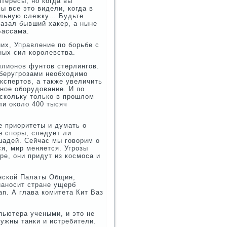
тересы, но когда вы
ы все это видели, когда в
бальную слежку… Будьте
казал бывший хакер, а ныне
Бассама.
них, Управление по борьбе с
ных сил королевства.
ллионов фунтов стерлингов.
беругрозами необходимо
кспертов, а также увеличить
ное оборудование. И по
оскольку только в прошлом
ли около 400 тысяч
е приоритеты и думать о
е споры, следует ли
шадей. Сейчас мы говорим о
я, мир меняется. Угрозы
ре, они придут из космоса и
анской Палаты Общин,
наносит стране ущерб
an. А глава комитета Кит Ваз
ьютера учеными, и это не
нужны танки и истребители.