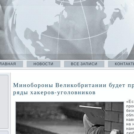
ЛАВНАЯ
НОВОСТИ
ВСЕ ЗАПИСИ
КОНТАКТ
Минобороны Великобритании будет пр
ряды хакеров-уголовников
«Ес
про
без
обл
нав
на 
нан
люб