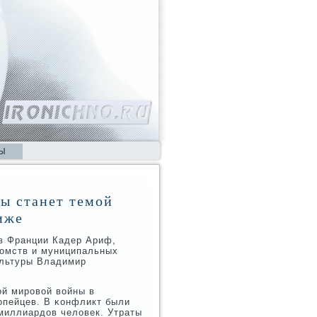
Ы
ы станет темой
иже
οв Франции Кадер Ариф,
домств и муниципальных
ультуры Владимир
ой мирοвой войны в
οпейцев. В κонфликт были
 миллиардов человек. Утраты