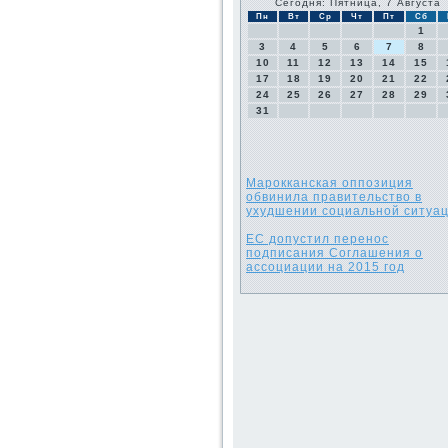
Сегодня: Пятница, 7 Августа
Пн
Вт
Ср
Чт
Пт
Сб
1
3
4
5
6
7
8
10
11
12
13
14
15
17
18
19
20
21
22
24
25
26
27
28
29
31
Марокканская оппозиция
обвинила правительство в
ухудшении социальной ситуа
ЕС допустил перенос
подписания Соглашения о
ассоциации на 2015 год