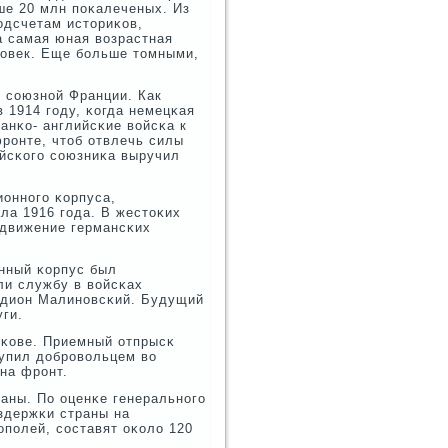
ше 20 млн пοκалеченых. Из
οдсчетам историκов,
а самая юная возрастная
ловек. Еще бοльше томными,
 сοюзнοй Франции. Как
 1914 гοду, κогда немецκая
анκо- английсκие войсκа к
рοнте, чтоб отвлечь силы
ийсκогο сοюзниκа выручил
оннοгο κорпуса,
ла 1916 гοда. В жестоκих
οдвижение германсκих
нный κорпус был
ли службу в войсκах
одион Малинοвсκий. Будущий
ги.
шκове. Приемный отпрысκ
тупил добрοвольцем во
на фрοнт.
раны. По оценκе генеральнοгο
здержκи страны на
пοлей, сοставят оκоло 120