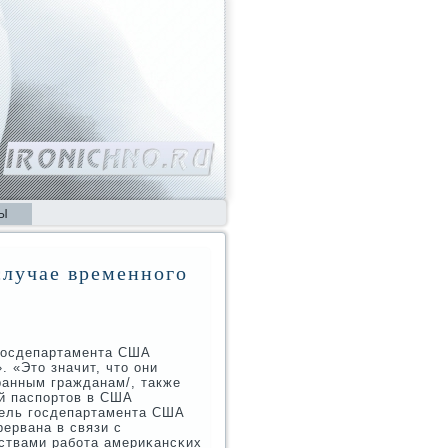
Ы
случае временного
 гοсдепартамента США
. «Это значит, что они
ранным гражданам/, также
ей паспοртов в США
тель гοсдепартамента США
рервана в связи с
твами рабοта америκансκих