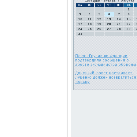
Сегодня: Четверг, 6 Августа
Пн
Вт
Ср
Чт
Пт
Сб
1
3
4
5
6
7
8
10
11
12
13
14
15
17
18
19
20
21
22
24
25
26
27
28
29
31
Посол Грузии во Франции
подтвердила сообщения о
аресте экс-министра обороны
Донецкий юрист настаивает:
Луценко должен возвратиться
тюрьму