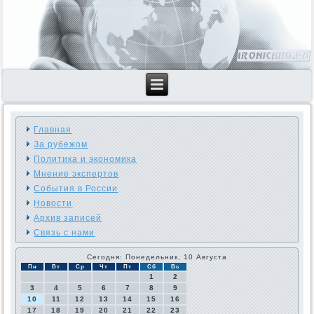
Главная
За рубежом
Политика и экономика
Мнение экспертов
События в России
Новости
Архив записей
Связь с нами
Сегодня: Понедельник, 10 Августа
Пн
Вт
Ср
Чт
Пт
Сб
Вс
1
2
3
4
5
6
7
8
9
10
11
12
13
14
15
16
17
18
19
20
21
22
23