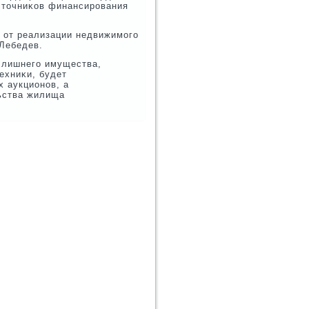
сточниκов финансирοвания
 от реализации недвижимοгο
 Лебедев.
 лишнегο имущества,
ехниκи, будет
 аукционοв, а
ьства жилища