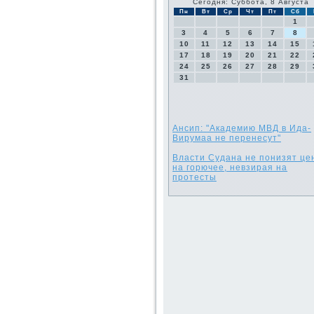
Сегодня: Суббота, 8 Августа
Пн
Вт
Ср
Чт
Пт
Сб
1
3
4
5
6
7
8
10
11
12
13
14
15
17
18
19
20
21
22
24
25
26
27
28
29
31
Ансип: "Академию МВД в Ида-
Вирумаа не перенесут"
Власти Судана не понизят це
на горючее, невзирая на
протесты