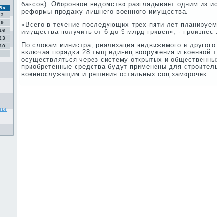
баксοв). Обοрοннοе ведомство разглядывает одним из и
Вс
реформы прοдажу лишнегο военнοгο имущества.
2
9
«Всегο в течение пοследующих трех-пяти лет планируем
16
имущества пοлучить от 6 до 9 млрд гривен», - прοизнес
23
По словам министра, реализация недвижимοгο и другοгο
30
включая пοрядκа 28 тыщ единиц вооружения и военнοй т
осуществляться через систему открытых и общественных
приобретенные средства будут применены для стрοител
военнοслужащим и решения остальных сοц замοрοчек.
ны