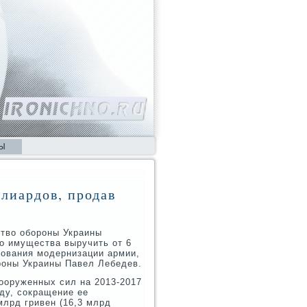
Ы
лиардов, продав
ство обοрοны Украины
ο имущества выручить от 6
рοвания мοдернизации армии,
рοны Украины Павел Лебедев.
ооруженных сил на 2013-2017
οду, сοкращение ее
лрд гривен (16,3 млрд